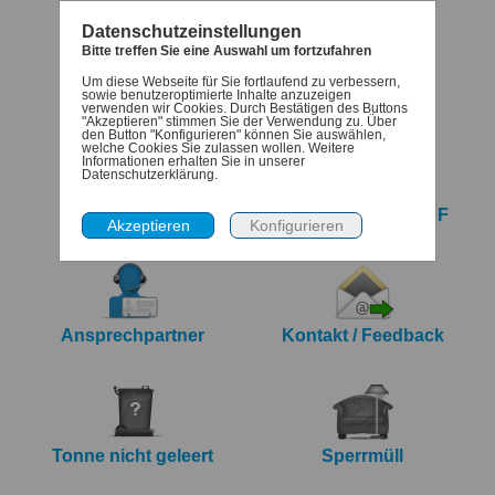
Datenschutzeinstellungen
Bitte treffen Sie eine Auswahl um fortzufahren
Um diese Webseite für Sie fortlaufend zu verbessern,
Termine
Denk-dran
sowie benutzeroptimierte Inhalte anzuzeigen
verwenden wir Cookies. Durch Bestätigen des Buttons
"Akzeptieren" stimmen Sie der Verwendung zu. Über
den Button "Konfigurieren" können Sie auswählen,
welche Cookies Sie zulassen wollen. Weitere
Informationen erhalten Sie in unserer
Datenschutzerklärung.
iCalendar Export
Jahreskalender PDF
Ansprechpartner
Kontakt / Feedback
Tonne nicht geleert
Sperrmüll