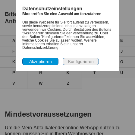
Datenschutzeinstellungen
Bitte wählen Sie hier den
Bitte treffen Sie eine Auswahl um fortzufahren
Anfangsbuchstaben Ihrer Straße
Um diese Webseite für Sie fortlaufend zu verbessern,
sowie benutzeroptimierte Inhalte anzuzeigen
verwenden wir Cookies. Durch Bestätigen des Buttons
"Akzeptieren" stimmen Sie der Verwendung zu. Über
den Button "Konfigurieren" können Sie auswählen,
welche Cookies Sie zulassen wollen. Weitere
A
B
C
D
E
Informationen erhalten Sie in unserer
Datenschutzerklärung.
F
G
H
I
J
K
L
M
N
O
P
R
S
T
U
V
W
Z
Mindestvoraussetzungen
Um die Mein-Abfallkalender.online WebApp nutzen zu
können, müssen Sie in Ihrem Webbrowser der